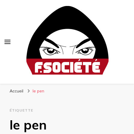
Fsociété
Média libre et altermondialiste
Accueil
le pen
ÉTIQUETTE
le pen