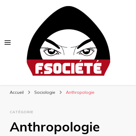
Fsociété
Média libre et altermondialiste
Accueil
Sociologie
Anthropologie
CATÉGORIE
Anthropologie