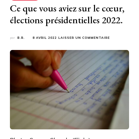
Ce que vous aviez sur le cœur,
élections présidentielles 2022.
SUR
par
B.R.
8 AVRIL 2022
LAISSER UN COMMENTAIRE
CE
QUE
VOUS
AVIEZ
SUR
LE
CŒUR,
ÉLECTIONS
PRÉSIDENTIELL
2022.