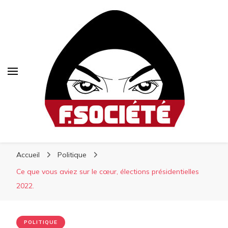
Fsociété
Fsociété
Média libre et altermondialiste
Accueil
Politique
Ce que vous aviez sur le cœur, élections présidentielles
2022.
POLITIQUE