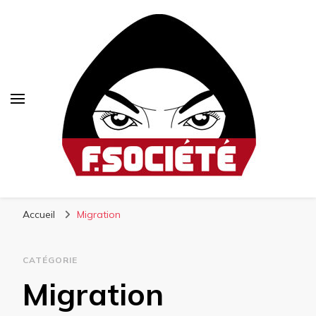
Fsociété
Média libre et altermondialiste
Accueil
Migration
CATÉGORIE
Migration