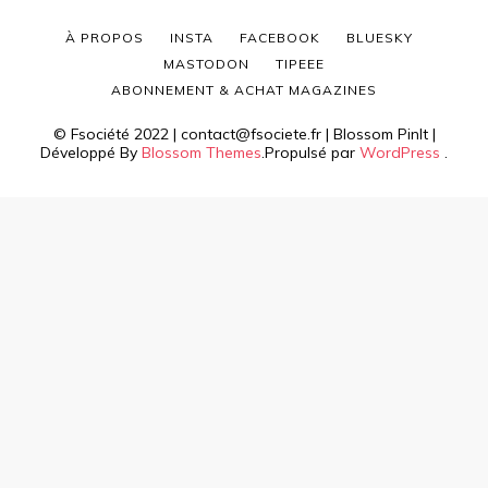
À PROPOS
INSTA
FACEBOOK
BLUESKY
MASTODON
TIPEEE
ABONNEMENT & ACHAT MAGAZINES
© Fsociété 2022 | contact@fsociete.fr |
Blossom PinIt |
Développé By
Blossom Themes
.Propulsé par
WordPress
.