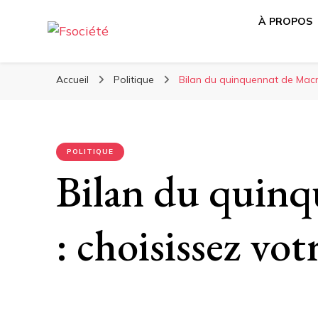
À PROPOS
Média libre et altermondialiste
Fsociété
Accueil
Politique
Bilan du quinquennat de Macr
POLITIQUE
Bilan du quin
: choisissez vot