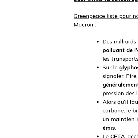
Greenpeace liste pour n
Macron :
Des milliards
polluant de l
les transports
Sur le
glypho
signaler. Pire
généralement 
pression des l
Alors qu’il f
carbone, le bi
un maintien,
émis
.
Le
CETA
, ac