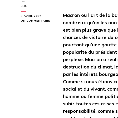
par
B.R.
Macron ou l’art de la ba
3 AVRIL 2022
SUR
UN COMMENTAIRE
nombreux qu’on les aurai
BILAN
est bien plus grave que 
DU
QUINQUENNAT
chances de victoire du c
DE
pourtant qu’une goutte 
MACRON
:
popularité du président 
CHOISISSEZ
perplexe. Macron a réali
VOTRE
SCANDALE
destruction du climat, la
par les intérêts bourgeoi
Comme si nous étions c
social et du vivant, com
homme ou femme politiqu
subir toutes ces crises
responsabilité, comme s’