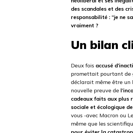
néolibéral et ses inéga
des scandales et des cri
responsabilité : “je ne s
vraiment ?
Un bilan cl
Deux fois
accusé d’inact
promettait pourtant de g
déclarait même être un l
nouvelle preuve de
l’inc
cadeaux faits aux plus ri
sociale et écologique de 
vous -avec Macron ou Le
même que les scientifiq
pour éviter la catastro