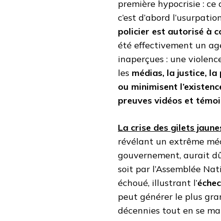
première hypocrisie : c
c’est d’abord l’usurpatio
policier est autorisé à 
été effectivement un age
inaperçues : une violenc
les
médias, la justice, l
ou minimisent l’existenc
preuves vidéos et témoi
La crise des gilets jaune
révélant un extrême méc
gouvernement, aurait dû s
soit par l’Assemblée Nat
échoué, illustrant l’
échec
peut générer le plus gr
décennies tout en se mai