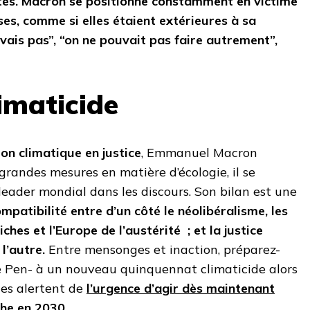
lités. Macron se positionne constamment en victime
ses, comme si elles étaient extérieures à sa
avais pas”, “on ne pouvait pas faire autrement”,
imaticide
ion climatique en justice
, Emmanuel Macron
randes mesures en matière d’écologie, il se
eader mondial dans les discours. Son bilan est une
ompatibilité entre d’un côté le néolibéralisme, les
ches et l’Europe de l’austérité ; et la justice
l’autre.
Entre mensonges et inaction, préparez-
 Pen- à un nouveau quinquennat climaticide alors
ues alertent de
l’urgence d’agir dès maintenant
phe en 2030.