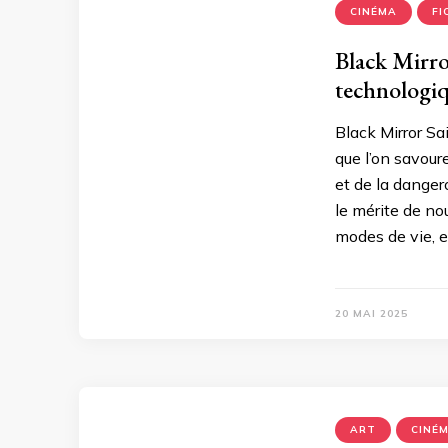
CINÉMA
FI
Black Mirro
technologiq
Black Mirror Sai
que l’on savour
et de la danger
le mérite de no
modes de vie, et
20 MAI 2025
ART
CINÉ