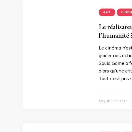
ART
CINÉ
Le réalisate
l’humanité 
Le cinéma n’est 
guider nos acti
Squid Game a fo
alors qu’une cr
Tout n’est pas s
18 JUILLET 2025