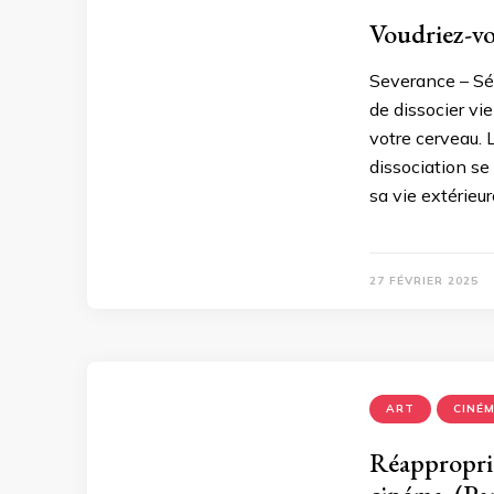
Voudriez-vou
Severance – Sér
de dissocier vie
votre cerveau. L
dissociation se
sa vie extérieu
27 FÉVRIER 2025
ART
CINÉ
Réappropria