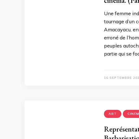
cinéma. (Par
Une femme indi
tournage d’un 
Amacayacu, en 
erroné de l’hom
peuples autoch
partie qui se fo
16 SEPTEMBRE 20
ART
CINÉ
Représentat
Barbarisati