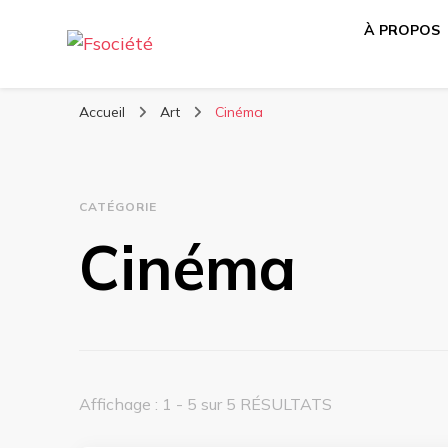
À PROPOS
Média libre et altermondialiste
Fsociété
Accueil
Art
Cinéma
CATÉGORIE
Cinéma
Affichage : 1 - 5 sur 5 RÉSULTATS