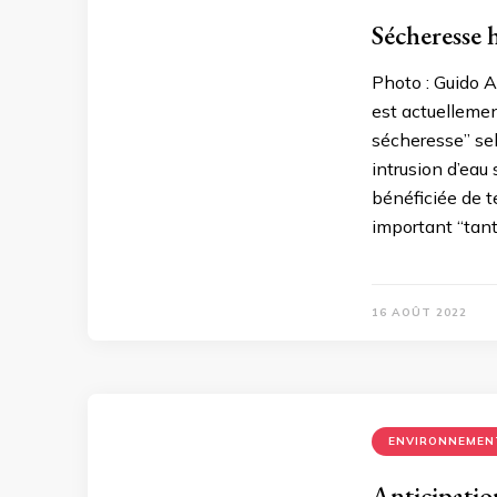
Sécheresse h
Photo : Guido An
est actuellemen
sécheresse” se
intrusion d’eau 
bénéficiée de te
important “tan
16 AOÛT 2022
ENVIRONNEMEN
Anticipatio