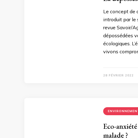
Le concept de 
introduit par l
revue Savoir/Agi
dépossédées vo
écologiques. L’é
vivons comprom
28 FÉVRIER 2022
ENVIRONNEMEN
Eco-anxiét
malade ?