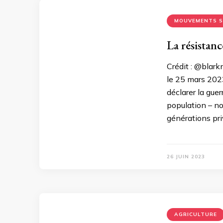
MOUVEMENTS S
La résistanc
Crédit : @blark
le 25 mars 202
déclarer la guer
population – n
générations priv
26 JUIN 2023
AGRICULTURE