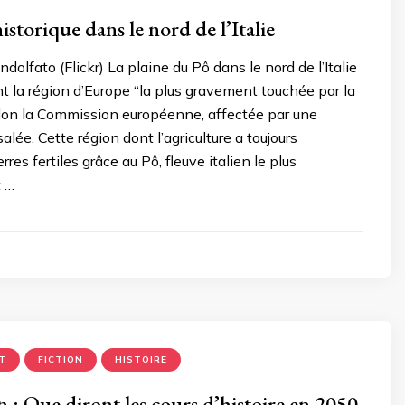
istorique dans le nord de l’Italie
dolfato (Flickr) La plaine du Pô dans le nord de l’Italie
t la région d’Europe “la plus gravement touchée par la
lon la Commission européenne, affectée par une
salée. Cette région dont l’agriculture a toujours
rres fertiles grâce au Pô, fleuve italien le plus
t …
T
FICTION
HISTOIRE
n : Que diront les cours d’histoire en 2050