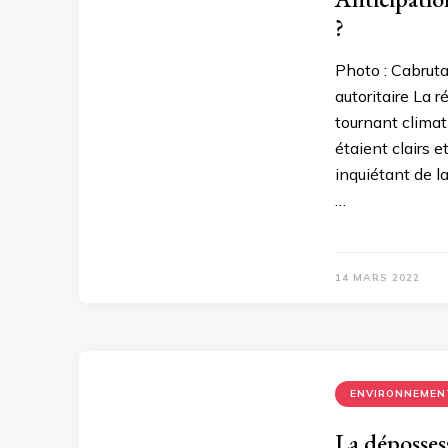
?
Photo : Cabruta
autoritaire La
tournant climat
étaient clairs e
inquiétant de l
…
14 MARS 2022
ENVIRONNEMEN
La déposses