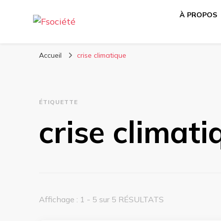
À PROPOS
Média libre et altermondialiste
Fsociété
Accueil
crise climatique
ÉTIQUETTE
crise climati
Affichage : 1 - 5 sur 5 RÉSULTATS