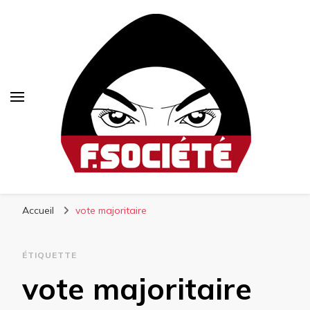
Fsociété
Média libre et altermondialiste
Accueil
vote majoritaire
ÉTIQUETTE
vote majoritaire