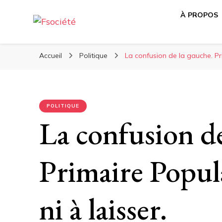
À PROPOS
Média libre et altermondialiste
Fsociété
Accueil
Politique
La confusion de la gauche. Pri
POLITIQUE
La confusion de
Primaire Popula
ni à laisser.