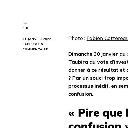
par
B.R.
Photo :
Fabien Cotterea
31 JANVIER 2022
LAISSER UN
SUR
COMMENTAIRE
Dimanche 30 janvier au s
LA
CONFUSION
Taubira au vote d’invest
DE
donner à ce résultat e
LA
GAUCHE.
? Par un souci trop impo
PRIMAIRE
processus inédit, en sema
POPULAIRE,
NI
confusion.
À
PRENDRE
NI
«
Pire que l
À
LAISSER.
confusion 