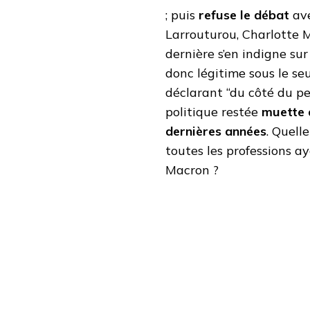
; puis
refuse le débat
ave
Larrouturou, Charlotte 
dernière s’en indigne sur
donc légitime sous le se
déclarant “du côté du p
politique restée
muette 
dernières années
. Quell
toutes les professions a
Macron ?