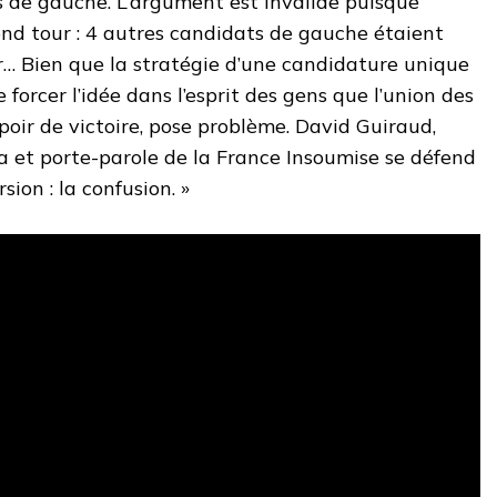
s de gauche. L’argument est invalide puisque
cond tour : 4 autres candidats de gauche étaient
r… Bien que la stratégie d’une candidature unique
e forcer l’idée dans l’esprit des gens que l’union des
spoir de victoire, pose problème. David Guiraud,
a et porte-parole de la France Insoumise se défend
rsion : la confusion. »