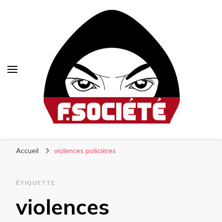
Fsociété
Média libre et altermondialiste
Accueil
violences policières
ÉTIQUETTE
violences