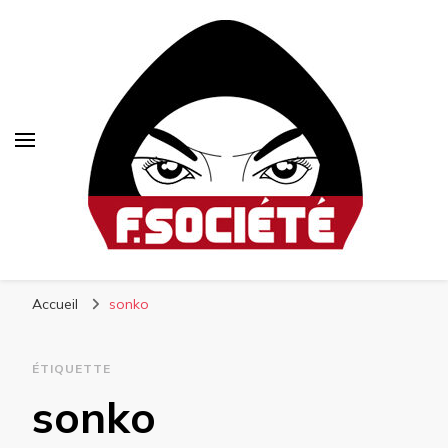
Fsociété
Média libre et altermondialiste
Accueil
sonko
ÉTIQUETTE
sonko