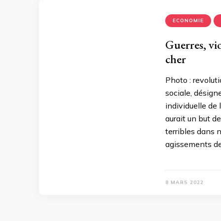
ECONOMIE
Guerres, vio
cher
Photo : revolut
sociale, désign
individuelle de
aurait un but d
terribles dans n
agissements des
8 MARS 2022