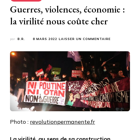
Guerres, violences, économie :
la virilité nous coûte cher
SUR
par
B.R.
8 MARS 2022
LAISSER UN COMMENTAIRE
GUERRES,
VIOLENCES,
ÉCONOMIE
:
LA
VIRILITÉ
NOUS
COÛTE
CHER
Photo :
revolutionpermanente.fr
La virilité, au sens de sa construction