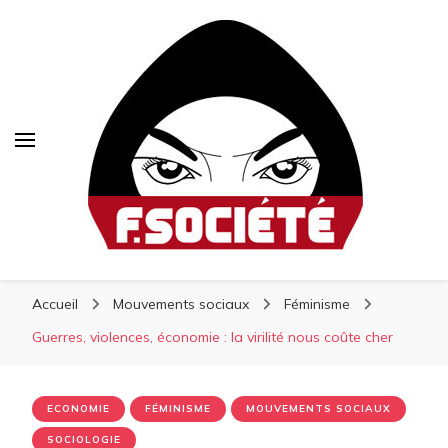
Fsociété
Fsociété
Média libre et altermondialiste
Accueil
Mouvements sociaux
Féminisme
Guerres, violences, économie : la virilité nous coûte cher
ECONOMIE
FÉMINISME
MOUVEMENTS SOCIAUX
SOCIOLOGIE