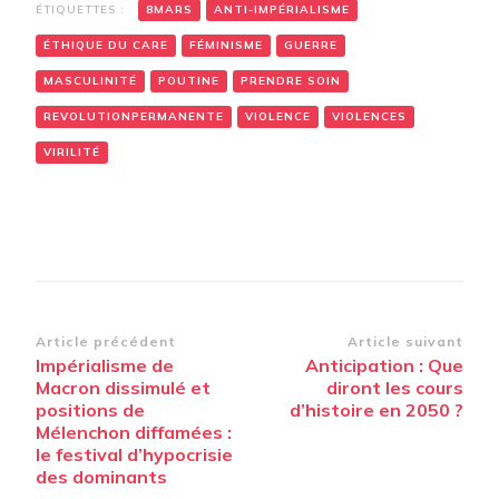
ÉTIQUETTES :
8MARS
ANTI-IMPÉRIALISME
ÉTHIQUE DU CARE
FÉMINISME
GUERRE
MASCULINITÉ
POUTINE
PRENDRE SOIN
REVOLUTIONPERMANENTE
VIOLENCE
VIOLENCES
VIRILITÉ
Navigation
Article précédent
Article suivant
Impérialisme de
Anticipation : Que
d’article
Macron dissimulé et
diront les cours
positions de
d’histoire en 2050 ?
Mélenchon diffamées :
le festival d’hypocrisie
des dominants