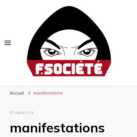
Fsociété
Média libre et altermondialiste
Accueil
manifestations
ÉTIQUETTE
manifestations