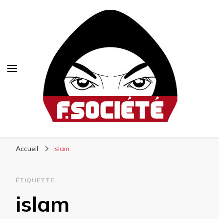
Fsociété
Média libre et altermondialiste
Accueil
islam
ÉTIQUETTE
islam