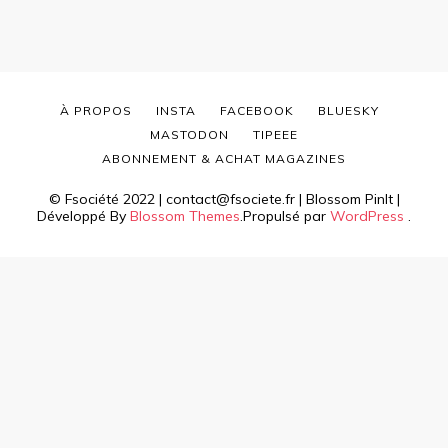
À PROPOS
INSTA
FACEBOOK
BLUESKY
MASTODON
TIPEEE
ABONNEMENT & ACHAT MAGAZINES
© Fsociété 2022 | contact@fsociete.fr |
Blossom PinIt |
Développé By
Blossom Themes
.Propulsé par
WordPress
.