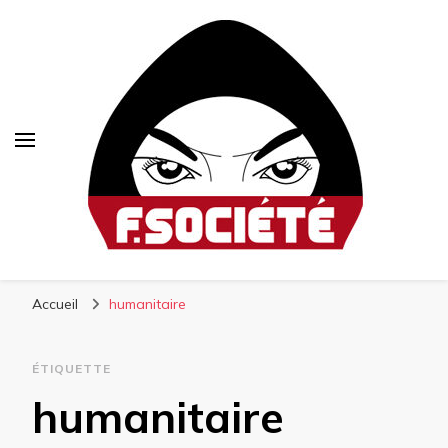
Fsociété
Média libre et altermondialiste
Accueil
humanitaire
ÉTIQUETTE
humanitaire