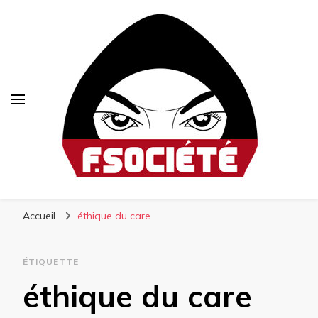
Fsociété
Média libre et altermondialiste
Accueil
éthique du care
ÉTIQUETTE
éthique du care