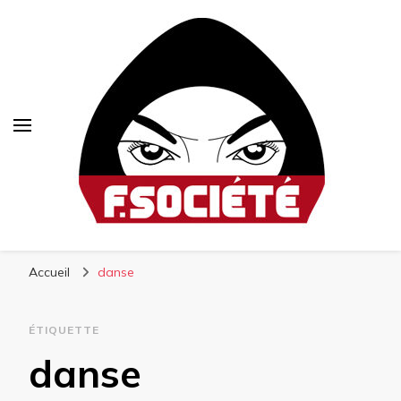
Fsociété
Média libre et altermondialiste
Accueil
danse
ÉTIQUETTE
danse