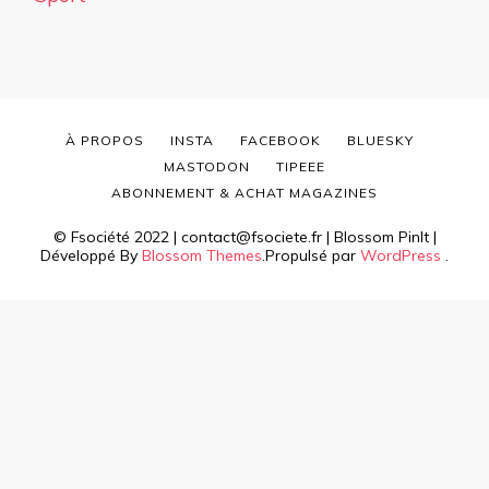
À PROPOS
INSTA
FACEBOOK
BLUESKY
MASTODON
TIPEEE
ABONNEMENT & ACHAT MAGAZINES
© Fsociété 2022 | contact@fsociete.fr |
Blossom PinIt |
Développé By
Blossom Themes
.Propulsé par
WordPress
.