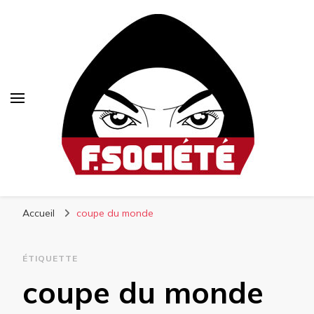
Fsociété
Média libre et altermondialiste
Accueil
coupe du monde
ÉTIQUETTE
coupe du monde