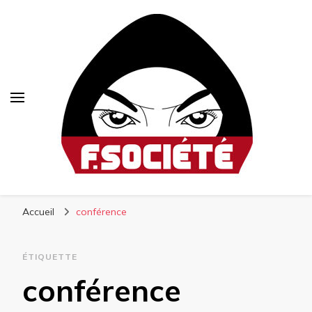
Fsociété
Média libre et altermondialiste
Accueil
conférence
ÉTIQUETTE
conférence