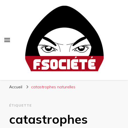
Fsociété
Média libre et altermondialiste
Accueil
catastrophes naturelles
ÉTIQUETTE
catastrophes