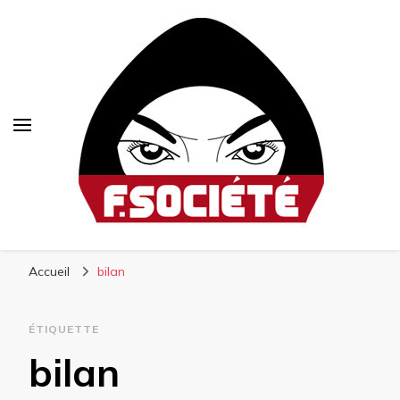
Fsociété
Média libre et altermondialiste
Accueil
bilan
ÉTIQUETTE
bilan