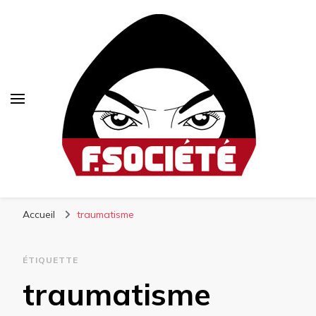
Fsociété
Média libre et altermondialiste
Accueil
traumatisme
ÉTIQUETTE
traumatisme