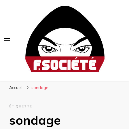
Fsociété
Média libre et altermondialiste
Accueil
sondage
ÉTIQUETTE
sondage