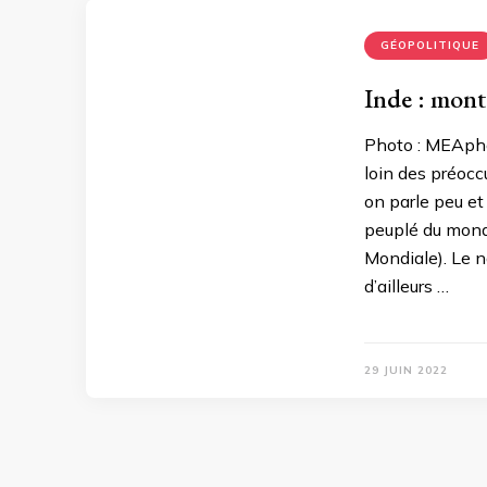
GÉOPOLITIQUE
Inde : mont
Photo : MEAphot
loin des préocc
on parle peu et
peuplé du mond
Mondiale). Le 
d’ailleurs …
29 JUIN 2022