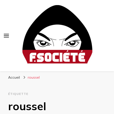
Fsociété
Média libre et altermondialiste
Accueil
roussel
ÉTIQUETTE
roussel