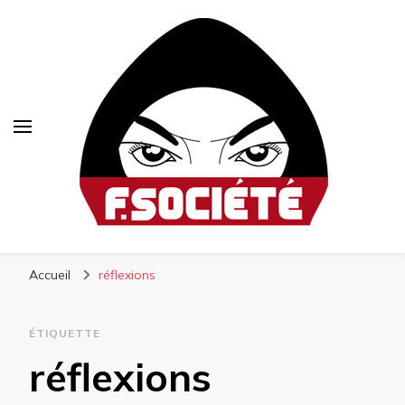
Fsociété
Média libre et altermondialiste
Accueil
réflexions
ÉTIQUETTE
réflexions