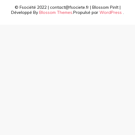
© Fsociété 2022 | contact@fsociete.fr |
Blossom PinIt |
Développé By
Blossom Themes
.Propulsé par
WordPress
.