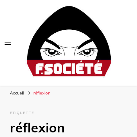
Fsociété
Média libre et altermondialiste
Accueil
réflexion
ÉTIQUETTE
réflexion