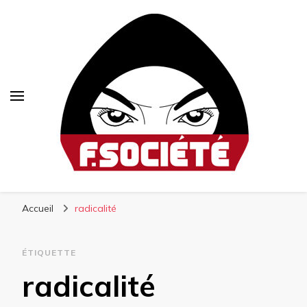
Fsociété
Média libre et altermondialiste
Accueil
radicalité
ÉTIQUETTE
radicalité