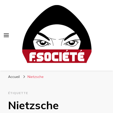
Fsociété
Média libre et altermondialiste
Accueil
Nietzsche
ÉTIQUETTE
Nietzsche