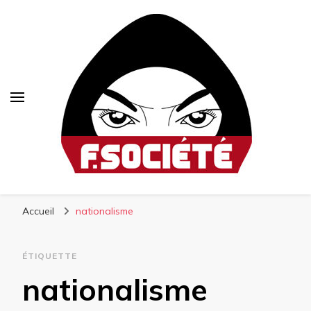
Fsociété
Média libre et altermondialiste
Accueil
nationalisme
ÉTIQUETTE
nationalisme