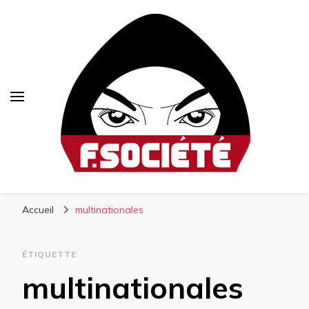
Fsociété
Média libre et altermondialiste
Accueil
multinationales
ÉTIQUETTE
multinationales