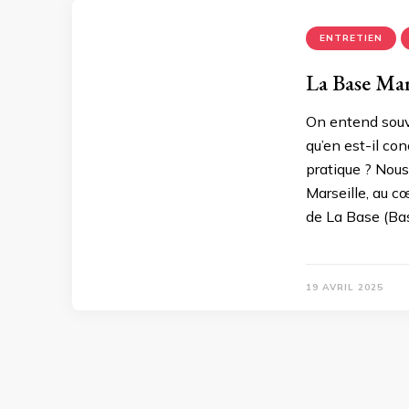
ENTRETIEN
La Base Mars
On entend souve
qu’en est-il co
pratique ? Nous
Marseille, au c
de La Base (Bas
19 AVRIL 2025