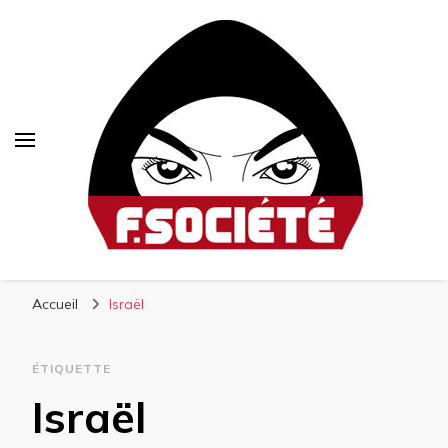
Fsociété
Média libre et altermondialiste
Accueil
Israël
ÉTIQUETTE
Israël