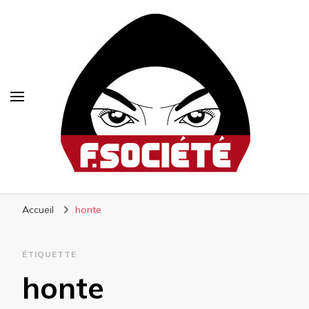
Fsociété
Média libre et altermondialiste
Accueil
honte
ÉTIQUETTE
honte