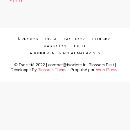
Sport
À PROPOS
INSTA
FACEBOOK
BLUESKY
MASTODON
TIPEEE
ABONNEMENT & ACHAT MAGAZINES
© Fsociété 2022 | contact@fsociete.fr |
Blossom PinIt |
Développé By
Blossom Themes
.Propulsé par
WordPress
.