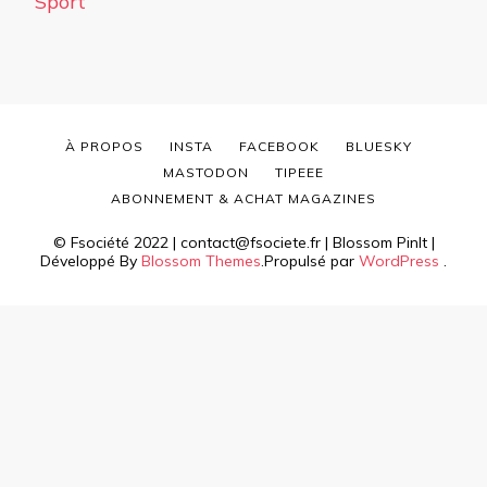
Sport
À PROPOS
INSTA
FACEBOOK
BLUESKY
MASTODON
TIPEEE
ABONNEMENT & ACHAT MAGAZINES
© Fsociété 2022 | contact@fsociete.fr |
Blossom PinIt |
Développé By
Blossom Themes
.Propulsé par
WordPress
.