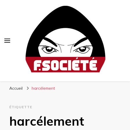
Fsociété
Média libre et altermondialiste
Accueil
harcélement
ÉTIQUETTE
harcélement