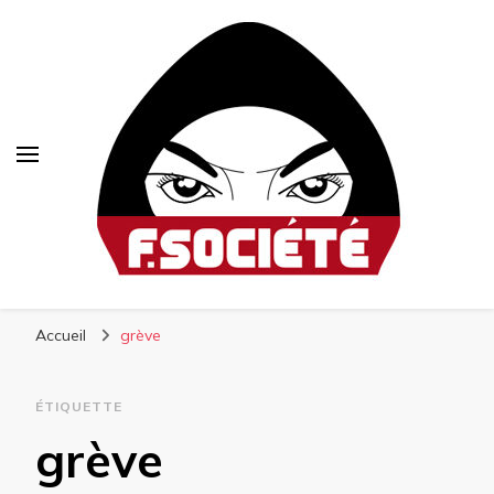
Fsociété
Média libre et altermondialiste
Accueil
grève
ÉTIQUETTE
grève