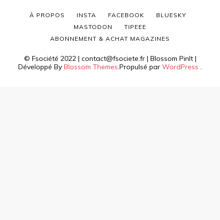
À PROPOS
INSTA
FACEBOOK
BLUESKY
MASTODON
TIPEEE
ABONNEMENT & ACHAT MAGAZINES
© Fsociété 2022 | contact@fsociete.fr |
Blossom PinIt |
Développé By
Blossom Themes
.Propulsé par
WordPress
.