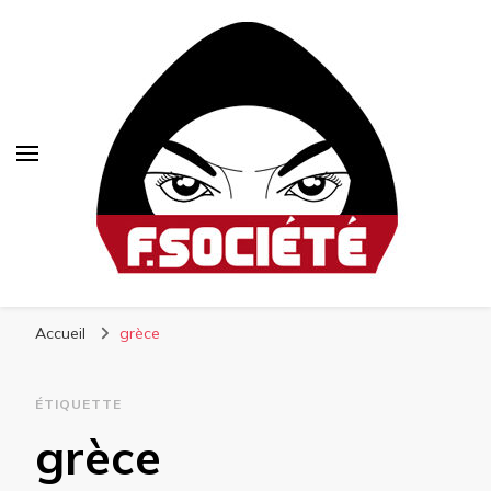
Fsociété
Média libre et altermondialiste
Accueil
grèce
ÉTIQUETTE
grèce