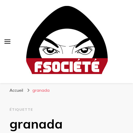
Fsociété
Média libre et altermondialiste
Accueil
granada
ÉTIQUETTE
granada