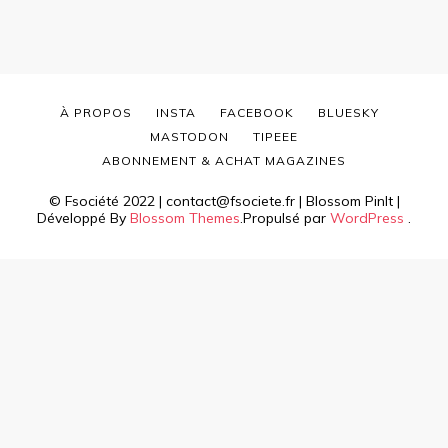
À PROPOS
INSTA
FACEBOOK
BLUESKY
MASTODON
TIPEEE
ABONNEMENT & ACHAT MAGAZINES
© Fsociété 2022 | contact@fsociete.fr |
Blossom PinIt |
Développé By
Blossom Themes
.Propulsé par
WordPress
.