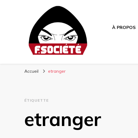
À PROPOS
Média libre et altermondialiste
Fsociété
Accueil
etranger
ÉTIQUETTE
etranger