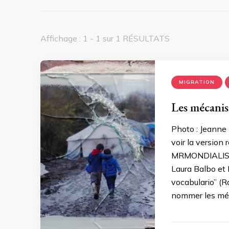
Affichage : 1 - 1 sur 1 RÉSULTATS
MIGRATION
Les mécanis
Photo : Jeanne M
voir la version
MRMONDIALISAT
Laura Balbo et 
vocabulario” (R
nommer les méc