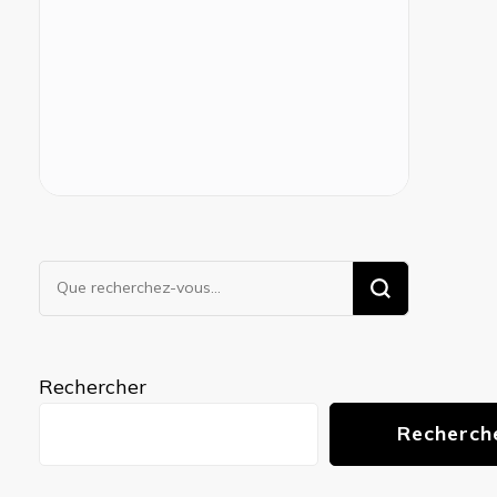
Vous
recherchiez
quelque
chose ?
Rechercher
Recherch