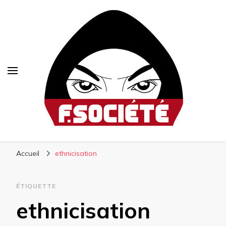
Fsociété
Média libre et altermondialiste
Accueil
ethnicisation
ÉTIQUETTE
ethnicisation