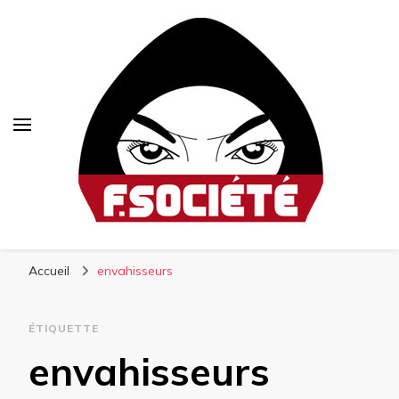
Fsociété
Média libre et altermondialiste
Accueil
envahisseurs
ÉTIQUETTE
envahisseurs