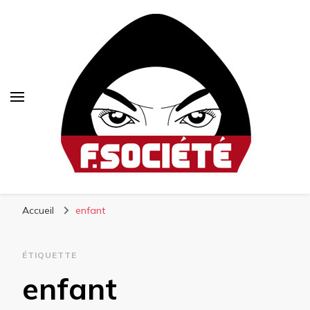
Fsociété
Média libre et altermondialiste
Accueil
enfant
ÉTIQUETTE
enfant