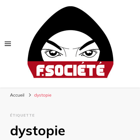
Fsociété
Média libre et altermondialiste
Accueil
dystopie
ÉTIQUETTE
dystopie