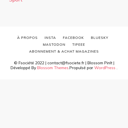
À PROPOS
INSTA
FACEBOOK
BLUESKY
MASTODON
TIPEEE
ABONNEMENT & ACHAT MAGAZINES
© Fsociété 2022 | contact@fsociete.fr |
Blossom PinIt |
Développé By
Blossom Themes
.Propulsé par
WordPress
.