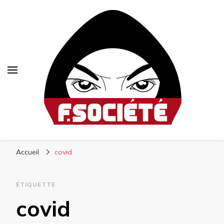
Fsociété
Média libre et altermondialiste
Accueil
covid
ÉTIQUETTE
covid