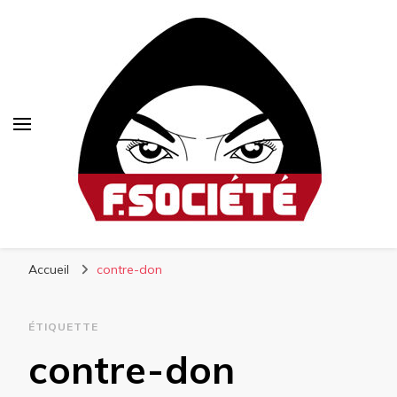
Fsociété
Média libre et altermondialiste
Accueil
contre-don
ÉTIQUETTE
contre-don