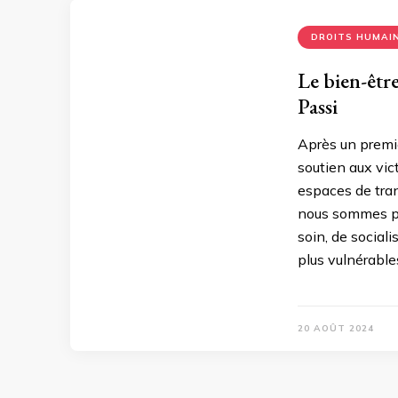
DROITS HUMAI
Le bien-être
Passi
Après un premi
soutien aux vic
espaces de tra
nous sommes par
soin, de sociali
plus vulnérables
20 AOÛT 2024