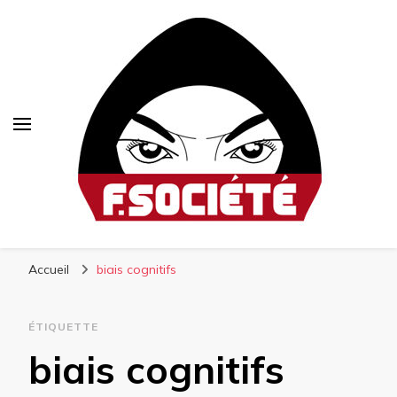
Fsociété
Média libre et altermondialiste
Accueil
biais cognitifs
ÉTIQUETTE
biais cognitifs