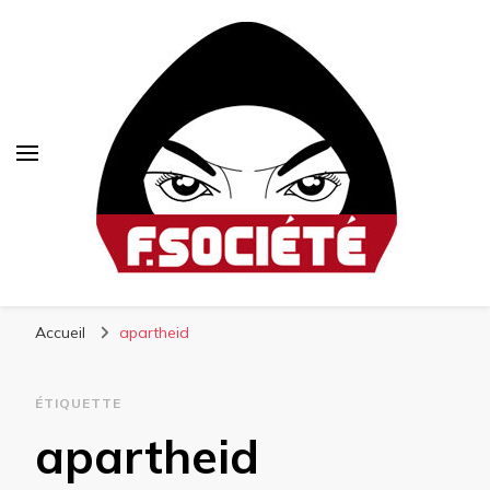
Fsociété
Média libre et altermondialiste
Accueil
apartheid
ÉTIQUETTE
apartheid