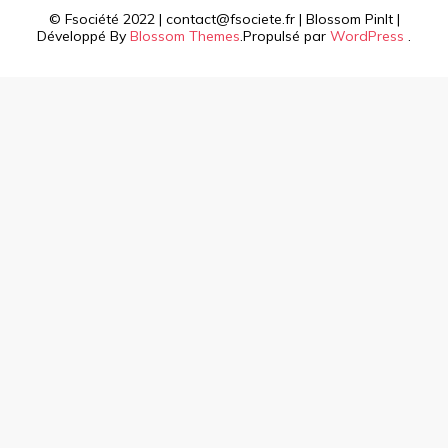
© Fsociété 2022 | contact@fsociete.fr |
Blossom PinIt |
Développé By
Blossom Themes
.Propulsé par
WordPress
.