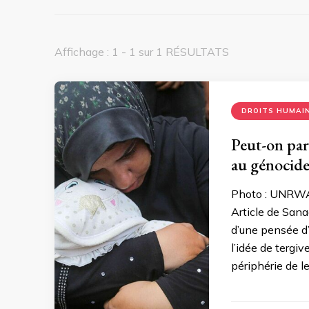
Affichage : 1 - 1 sur 1 RÉSULTATS
DROITS HUMAI
Peut-on par
au génocide 
Photo : UNRWA,
Article de Sana
d’une pensée d’é
l’idée de tergi
périphérie de le