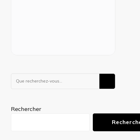
Vous
recherchiez
quelque
chose ?
Rechercher
Recherch